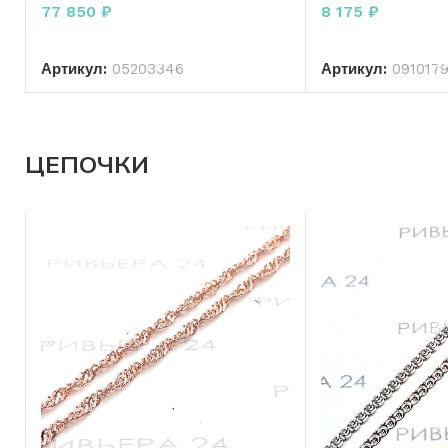
77 850
₽
8 175
₽
В КОРЗИНУ
В КО
Артикул:
05203346
Артикул:
0910179
ЦЕПОЧКИ