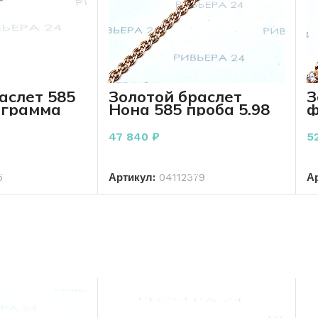
аслет 585
Золотой браслет
З
 грамма
Нона 585 проба 5.98
ф
грамм 22 см
п
с
47 840
₽
5
РЗИНУ
В КОРЗИНУ
5
Артикул:
04112379
А