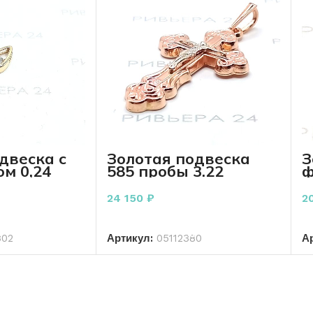
двеска с
Золотая подвеска
З
м 0,24
585 пробы 3.22
ф
пробы 0,73
грамма
2
24 150
₽
2
РЗИНУ
В КОРЗИНУ
302
Артикул:
05112380
А