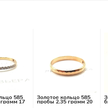
льцо 585
Золотое кольцо 585
З
 грамм 17
пробы 2.35 грамм 20
б
р-р
п