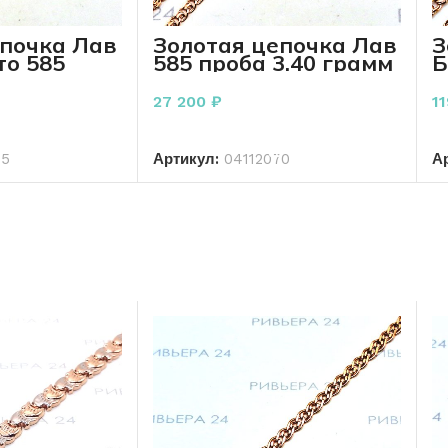
епочка Лав
Золотая цепочка Лав
З
то 585
585 проба 3.40 грамм
Б
 грамм 45
50 см
1
27 200
₽
1
РЗИНУ
В КОРЗИНУ
15
Артикул:
04112070
А