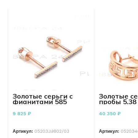
онлайн!
Золотые серьги с
Золотые се
фианитами 585
пробы 5.38
пробы 1.31 грамма
9 825
₽
40 350
₽
В КОРЗИНУ
В КО
Артикул:
0520339802/03
Артикул:
052034