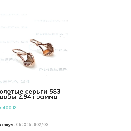
олотые серьги 583
робы 2.94 грамма
9 400
₽
В КОРЗИНУ
ртикул:
0520292602/03