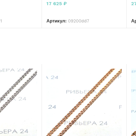
р
17 625
₽
2
РЗИНУ
В КОРЗИНУ
1
Артикул:
09200887
А