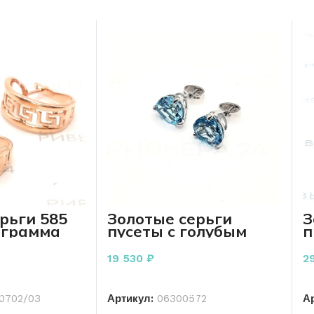
рьги 585
Золотые серьги
З
 грамма
пусеты с голубым
п
топазом 585 пробы
2.79 грамм
19 530
₽
2
РЗИНУ
В КОРЗИНУ
0702/03
Артикул:
06300572
А