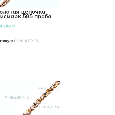
олотая цепочка
исмарк 585 проба
4.90 грамм 50 см
19 200
₽
В КОРЗИНУ
ртикул:
04201677/03