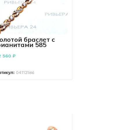
олотой браслет с
ианитами 585
роба 6.57 грамм 19
м
2 560
₽
В КОРЗИНУ
ртикул:
04112186