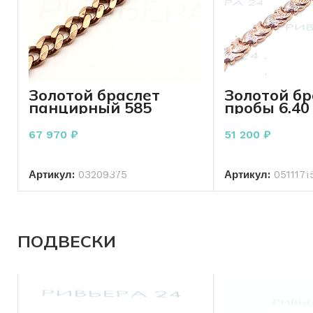
Золотой браслет
Золотой бр
панцирный 585
пробы 6.40
пробы 9.71 грамм 22
см.
67 970
₽
51 200
₽
В КОРЗИНУ
В КО
Артикул:
03209375
Артикул:
0511171
ПОДВЕСКИ