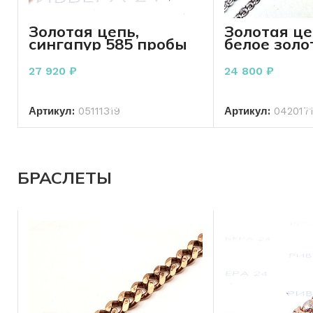
Золотая цепь,
Золотая ц
сингапур 585 пробы
белое золо
3.49 грамма
проба 3.10
см
27 920
₽
24 800
₽
В КОРЗИНУ
В КО
Артикул:
05111319
Артикул:
042017
БРАСЛЕТЫ