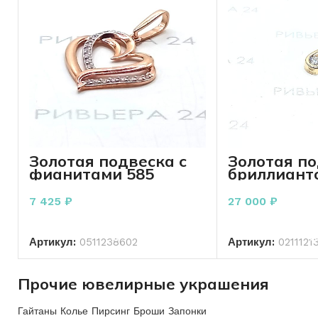
Золотая подвеска с
Золотая по
фианитами 585
бриллианто
пробы 0.99 грамма
Карат 585 
грамм
7 425
₽
27 000
₽
В КОРЗИНУ
В КО
Артикул:
0511238602
Артикул:
0211121
Прочие ювелирные украшения
Гайтаны Колье Пирсинг Броши Запонки