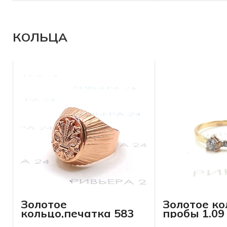
КОЛЬЦА
Золотое
Золотое ко
кольцо,печатка 583
пробы 1.09
пробы 10.38 грамма
р-р