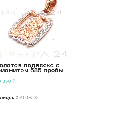
олотая подвеска с
ианитом 585 пробы
.78 грамма
0 850
₽
В КОРЗИНУ
ртикул:
0511219503