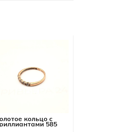
олотое кольцо с
риллиантами 585
робы 1.46 грамм