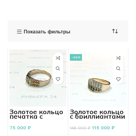
Показать фильтры
-22%
Золотое кольцо
Золотое кольцо
печатка с
с бриллиантами
бриллиантом
585 пробы 12,29
585 пробы 4,27
грамма
75 000
₽
115 000
₽
148 000
₽
грамма