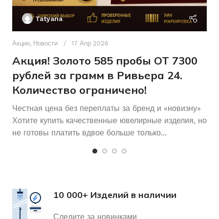
П
Tatyana
Д
п
Акции
,
Новости
17 Апр 2026
и
Акция! Золото 585 пробы ОТ 7300
рублей за грамм в Ривьера 24.
Количество ограничено!
Честная цена без переплаты за бренд и «новизну»
Хотите купить качественные ювелирные изделия, но
не готовы платить вдвое больше только...
10 000+ Изделий в наличии
Следите за новинками