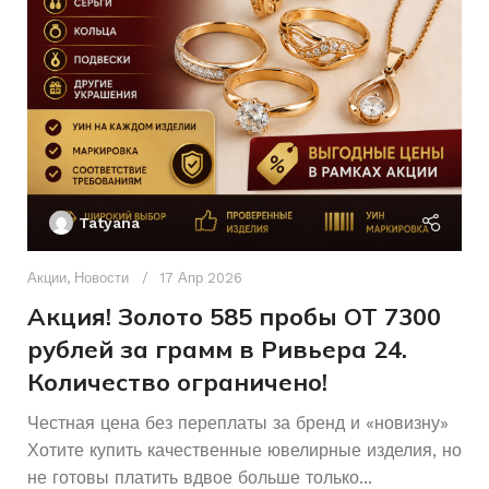
СОСТОЯНИЕ
Б/У
Ак
П
Tatyana
Д
п
Акции
,
Новости
17 Апр 2026
и
Акция! Золото 585 пробы ОТ 7300
рублей за грамм в Ривьера 24.
Количество ограничено!
Честная цена без переплаты за бренд и «новизну»
Хотите купить качественные ювелирные изделия, но
не готовы платить вдвое больше только...