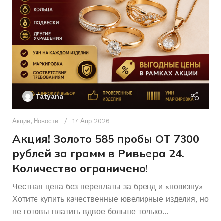
Ак
П
Tatyana
Д
п
Акции
,
Новости
17 Апр 2026
и
Акция! Золото 585 пробы ОТ 7300
рублей за грамм в Ривьера 24.
Количество ограничено!
Честная цена без переплаты за бренд и «новизну»
Хотите купить качественные ювелирные изделия, но
не готовы платить вдвое больше только...