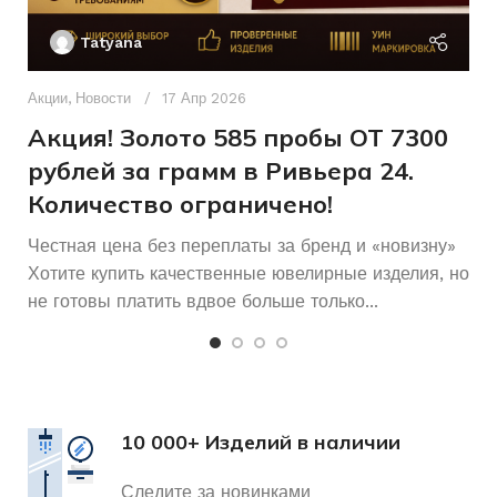
П
Tatyana
Д
п
Акции
,
Новости
17 Апр 2026
и
Акция! Золото 585 пробы ОТ 7300
рублей за грамм в Ривьера 24.
Количество ограничено!
Честная цена без переплаты за бренд и «новизну»
Хотите купить качественные ювелирные изделия, но
не готовы платить вдвое больше только...
10 000+ Изделий в наличии
Следите за новинками