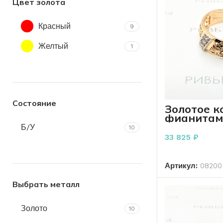
Цвет золота
Красный
9
Желтый
1
Состояние
Золотое к
фианитам
пробы 4.5
Б/У
10
33 825
₽
В К
Артикул:
08200
Выбрать металл
Золото
10