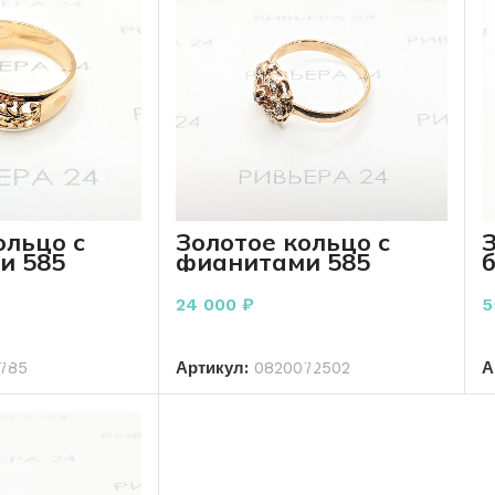
ольцо с
Золотое кольцо с
З
и 585
фианитами 585
1 грамм
пробы 3.20 грамм
4
24 000
₽
5
ОРЗИНУ
В КОРЗИНУ
785
Артикул:
0820072502
А