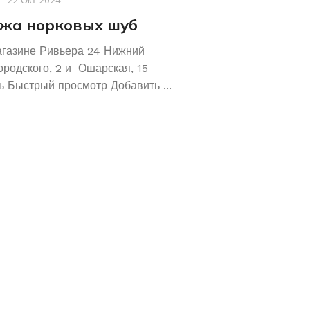
22 Окт 2024
Акции
,
Новости
19 Авг 2
жа норковых шуб
Хотите сохрани
Покупайте зол
агазине Ривьера 24 Нижний
обручальные ко
ородского, 2 и Ошарская, 15
 Быстрый просмотр Добавить ...
Не знаете как сохранит
отличное предложение!
кольца 585 и 583 пробы
грамм! ...