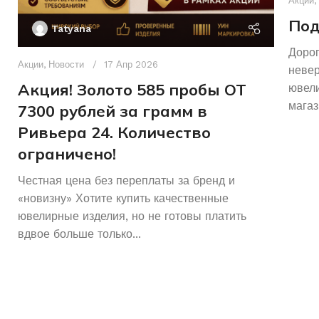
Акции
,
Под
Tatyana
Дорог
Акции
,
Новости
17 Апр 2026
неве
Акция! Золото 585 пробы ОТ
ювели
магаз
7300 рублей за грамм в
Ривьера 24. Количество
ограничено!
Честная цена без переплаты за бренд и
«новизну» Хотите купить качественные
ювелирные изделия, но не готовы платить
вдвое больше только...