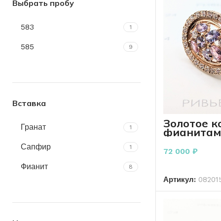
Выбрать пробу
583
1
585
9
Вставка
Золотое к
Гранат
1
фианитам
пробы 9.6
Сапфир
1
72 000
₽
В К
Фианит
8
Артикул:
08201