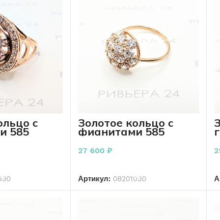
Золотое кольцо с
З
ольцо с
фианитами 585
и 585
пробы 3.68 грамм
3
0 грамм
27 600
₽
2
В КОРЗИНУ
ОРЗИНУ
Артикул:
08201030
А
530