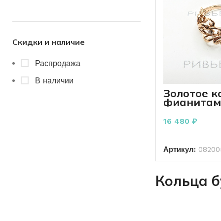
Скидки и наличие
Распродажа
В наличии
Золотое к
фианитам
пробы 2.0
16 480
₽
В К
Артикул:
08200
Кольца б