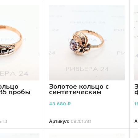
ольцо
Золотое кольцо с
З
85 пробы
синтетическим
корундом 583 пробы
п
5.46 гр
43 680
₽
1
ОРЗИНУ
В КОРЗИНУ
643
Артикул:
08201318
А