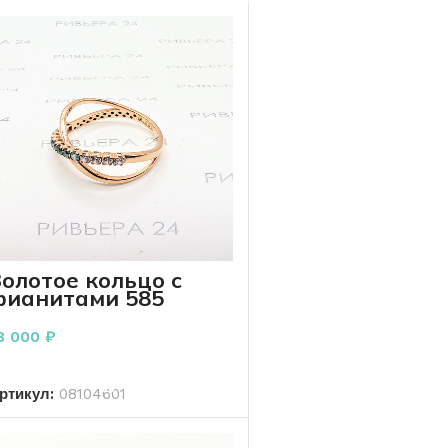
олотое кольцо с
фианитами 585
робы 2.40 гр
8 000
₽
В КОРЗИНУ
ртикул:
08104601