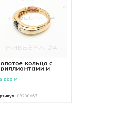
олотое кольцо с
бриллиантами и
сапфиром 585 пробы
.60 грамм
5 000
₽
В КОРЗИНУ
ртикул:
08200667