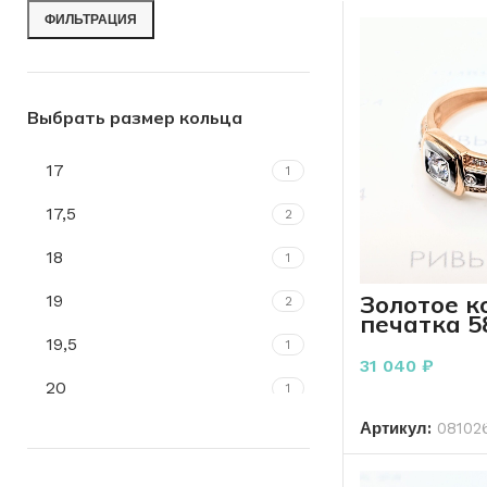
ФИЛЬТРАЦИЯ
Выбрать размер кольца
17
1
17,5
2
18
1
Золотое к
19
2
печатка 5
3.88 гр
19,5
1
31 040
₽
20
1
В К
Артикул:
08102
20,5
1