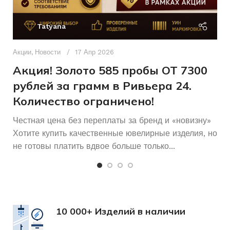
Ак
П
Tatyana
Д
п
Акции
,
Новости
17 Апр 2026
и
Акция! Золото 585 пробы ОТ 7300
рублей за грамм в Ривьера 24.
Количество ограничено!
Честная цена без переплаты за бренд и «новизну»
Хотите купить качественные ювелирные изделия, но
не готовы платить вдвое больше только...
10 000+ Изделий в наличии