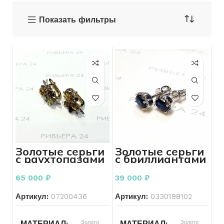
Показать фильтры
Золотые серьги
Золотые серьги
с раухтопазами
с бриллиантами
и бриллиантами
585 пробы 1.99
585 пробы 4,84
грамм гвоздики
65 000
₽
39 000
₽
грамма
Артикул:
07200436
Артикул:
0330198102
МАТЕРИАЛ
Золото
МАТЕРИАЛ
Золото