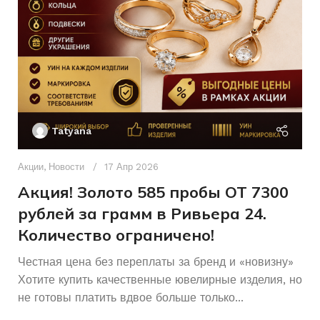
585
ПРОБА
16
ХАРАКТЕРИСТИКА КАМНЯ
бр
кр
57
19
РАЗМЕР КОЛЬЦА
–
0,11
Ак
5/7
П
Б/У
СОСТОЯНИЕ
Tatyana
17,5
РАЗМЕР КОЛЬЦА
Д
Без бренда
БРЕНД
п
Акции
,
Новости
17 Апр 2026
Женщинам
ДЛЯ КОГО
и
Акция! Золото 585 пробы ОТ 7300
Женщинам
ДЛЯ КОГО
рублей за грамм в Ривьера 24.
Б/У
СОСТОЯНИЕ
Количество ограничено!
КОЛИЧЕСТВО КАМНЕЙ
Честная цена без переплаты за бренд и «новизну»
Хотите купить качественные ювелирные изделия, но
не готовы платить вдвое больше только...