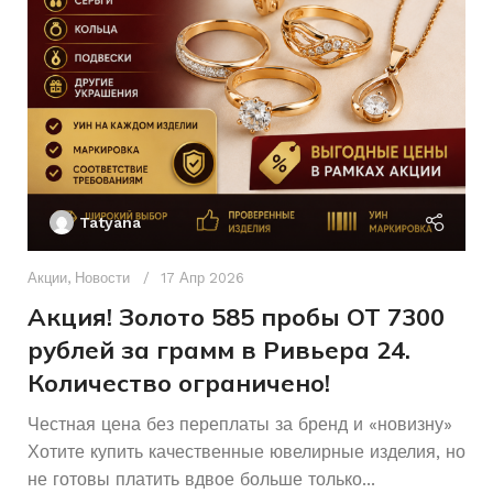
Красный
Б/У
ЦВЕТ МЕТАЛЛА
СОСТОЯНИЕ
Без бренда
Бриллиант
БРЕНД
ВСТАВКА
18
РАЗМЕР КОЛЬЦА
ХАРАКТЕРИСТИКА КАМН
Ак
П
Женщинам
ДЛЯ КОГО
Tatyana
Д
п
Акции
,
Новости
17 Апр 2026
КОЛИЧЕСТВО КАМНЕЙ
и
Акция! Золото 585 пробы ОТ 7300
рублей за грамм в Ривьера 24.
Количество ограничено!
Честная цена без переплаты за бренд и «новизну»
Хотите купить качественные ювелирные изделия, но
не готовы платить вдвое больше только...