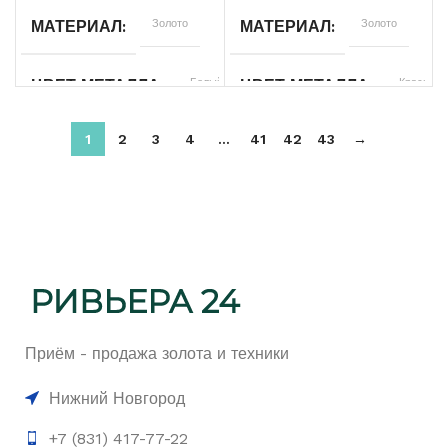
Золото
Золото
МАТЕРИАЛ
МАТЕРИАЛ
Черный
ЦВЕТ КОРПУСА
Белый
Красный
ЦВЕТ МЕТАЛЛА
ЦВЕТ МЕТАЛЛА
Б/У
СОСТОЯНИЕ
1
2
3
4
…
41
42
43
→
585
585
ПРОБА
ПРОБА
Мужские
ДЛЯ КОГО
8.16
16.01
ВЕС
ВЕС
Бриллиант
Без бренда
ВСТАВКА
БРЕНД
Россыпь
Без вставок
КОЛИЧЕСТВО КАМНЕЙ
ВСТАВКА
Приём - продажа золота и техники
176Кр57-
ХАРАКТЕРИСТИКА КАМНЯ
КОЛИЧЕСТВО КАМНЕЙ
1,58 6/8
Нижний Новгород
+7 (831) 417-77-22
Б/У
21
СОСТОЯНИЕ
РАЗМЕР БРАСЛЕТА