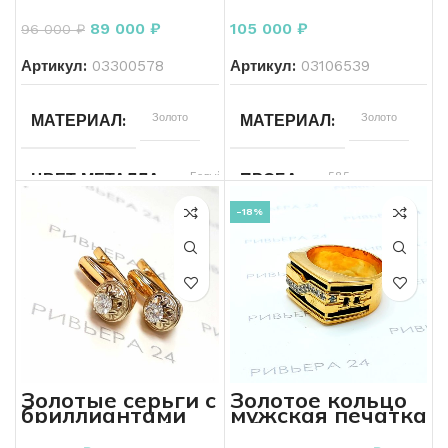
8,04 грамма 585
бриллиантами
проба
585 пробы 1.64
89 000
₽
105 000
₽
96 000
₽
грамм
17
32Кр17-
РАЗМЕР КОЛЬЦА
ХАРАКТЕРИСТИКА КАМНЯ
0,096
Артикул:
03300578
Артикул:
03106539
2/3
Для всех
ДЛЯ КОГО
Золото
Золото
МАТЕРИАЛ
МАТЕРИАЛ
Б/У
СОСТОЯНИЕ
Другой
БРЕНД
Белый
585
ЦВЕТ МЕТАЛЛА
ПРОБА
Без бренда
БРЕНД
-18%
КОЛИЧЕСТВО КАМНЕЙ
585
1.64
ПРОБА
ВЕС
Женщинам
ДЛЯ КОГО
8.04
Бриллиант
ВЕС
ВСТАВКА
Бриллиант
ВСТАВКА
ХАРАКТЕРИСТИКА КАМН
Золотые серьги с
Золотое кольцо
бриллиантами
мужская печатка
Россыпь
КОЛИЧЕСТВО КАМНЕЙ
2Кр57-0,35 5/6
с бриллиантами
Б/У
СОСТОЯНИЕ
585 пробы 6.12
750 пробы