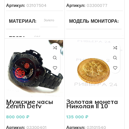
B01E70)
ХАРАКТЕРИСТИКА КАМНЯ
ХАРАКТЕРИСТИКА КАМН
0,35
Артикул:
03107504
Артикул:
03300077
5/6
Золото
T
МАТЕРИАЛ
МОДЕЛЬ МОНИТОРА
Б/У
Б/У
СОСТОЯНИЕ
СОСТОЯНИЕ
G
V
585
ПРОБА
Без бренда
21
БРЕНД
РАЗМЕР КОЛЬЦА
ПРОИЗВОДИТЕЛЬ МОНИ
4.78
ВЕС
Женщинам
Мужчинам
ДЛЯ КОГО
ДЛЯ КОГО
Б/У
СОСТОЯНИЕ
Бриллиант
ВСТАВКА
Без бренда
БРЕНД
27
ДИАГОНАЛЬ
1кр57-
ХАРАКТЕРИСТИКА КАМНЯ
0,24
Черный
ЦВЕТ
5/6,
Мужские часы
Золотая монета
8П65-
Zenith Defy
Николая ll 10
0,44
Xtreme
рублей 1899 года
5/6
Коробка
КОМПЛЕКТ
96.0527.4039
900 пробы 8.60
800 000
₽
135 000
₽
грамм
Б/У
СОСТОЯНИЕ
Артикул:
03300401
Артикул:
03101540