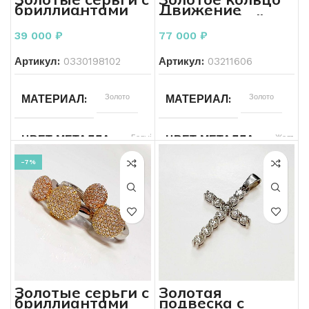
Движение
бриллиантами
Россыпь
Б/У
КОЛИЧЕСТВО КАМНЕЙ
СОСТОЯНИЕ
Natasha Libelle
585 пробы 1.99
585 пробы 5.43
грамм гвоздики
77 000
₽
39 000
₽
грамм
Б/У
СОСТОЯНИЕ
КОЛИЧЕСТВО КАМНЕЙ
Артикул:
03211606
Артикул:
0330198102
Без бренда
БРЕНД
Без бренда
БРЕНД
Золото
Золото
МАТЕРИАЛ
МАТЕРИАЛ
Женщинам
ДЛЯ КОГО
Женщинам
ДЛЯ КОГО
Желтый
Белый
ЦВЕТ МЕТАЛЛА
ЦВЕТ МЕТАЛЛА
-7%
585
585
ПРОБА
ПРОБА
5.43
1.99
ВЕС
ВЕС
Другое
Бриллиант, Сапфир
ВСТАВКА
ВСТАВКА
Золотые серьги с
Золотая
бриллиантами
подвеска с
Б/У
Россыпь
СОСТОЯНИЕ
КОЛИЧЕСТВО КАМНЕЙ