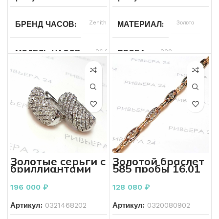
Белый
ЦВЕТ МЕТАЛЛА
Zenith
Золото
БРЕНД ЧАСОВ
МАТЕРИАЛ
Без бренда
БРЕНД
96.0527.4039
900
МОДЕЛЬ ЧАСОВ
ПРОБА
Россыпь
КОЛИЧЕСТВО КАМНЕЙ
Наручные или
8.60
ТИП ЧАСОВ
ВЕС
карманные
17,5
РАЗМЕР КОЛЬЦА
Б/У
СОСТОЯНИЕ
Наручные
ПОДТИП ЧАСОВ
часы
Женщинам
ДЛЯ КОГО
Механические
МЕХАНИЗМ ЧАСОВ
Золотые серьги с
Золотой браслет
бриллиантами
585 пробы 16.01
585 пробы 8.16
грамм
Автоподзавод
ОСОБЕННОСТИ ЧАСОВ
грамм
196 000
₽
128 080
₽
Титан
ТИП РЕМЕШКА
Артикул:
0321468202
Артикул:
0320080902