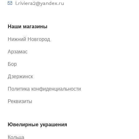
l.riviera2@yandex.ru
Без бренда
БРЕНД
КОЛИЧЕСТВО КАМНЕЙ
Для всех
ДЛЯ КОГО
Наши магазины
Нижний Новгород
Арзамас
Бор
Дзержинск
Политика конфиденциальности
Реквизиты
Ювелирные украшения
Кольца