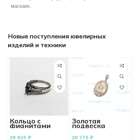
магазин.
Новые поступления ювелирных
изделий и техники
Кольцо с
Золотая
фианитами
подвеска
золото 585
Владимирская
пробы 3,95
585 пробы 2,77
29 625
₽
20 775
₽
грамма
грамм