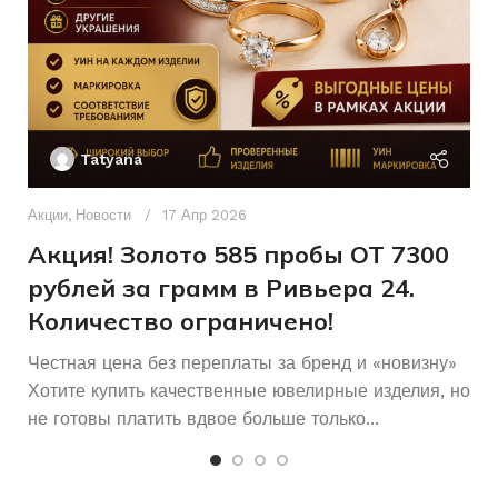
1Кр57-
ХАРАКТЕРИСТИКА КАМНЯ
585
ПРОБА
0,10
5/7
Без бренда
БРЕНД
17
Ак
РАЗМЕР КОЛЬЦА
П
Tatyana
Женщинам
ДЛЯ КОГО
Д
п
Акции
,
Новости
17 Апр 2026
Б/У
СОСТОЯНИЕ
и
Акция! Золото 585 пробы ОТ 7300
рублей за грамм в Ривьера 24.
Количество ограничено!
Честная цена без переплаты за бренд и «новизну»
Хотите купить качественные ювелирные изделия, но
не готовы платить вдвое больше только...