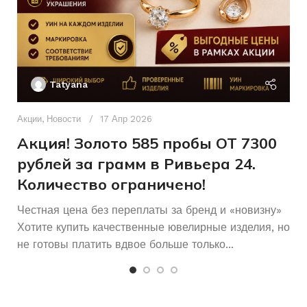
Б/У
Женщинам
СОСТОЯНИЕ
ДЛЯ КОГО
Ак
П
Б/У
СОСТОЯНИЕ
Tatyana
Д
п
Акции
,
Новости
17 Апр 2026
и
Акция! Золото 585 пробы ОТ 7300
рублей за грамм в Ривьера 24.
Количество ограничено!
Честная цена без переплаты за бренд и «новизну»
Хотите купить качественные ювелирные изделия, но
не готовы платить вдвое больше только...