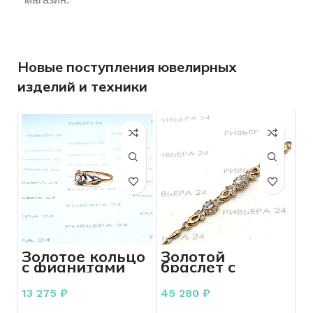
Новые поступления ювелирных
изделий и техники
Золотое кольцо
Золотой
с фианитами
браслет с
585 проба 1.77
фианитами 585
грамм
пробы 5.66
13 275
₽
45 280
₽
грамма 17см