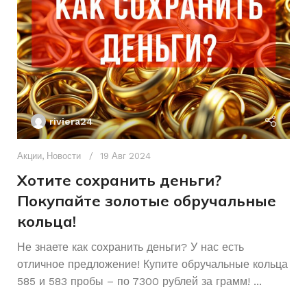
ПИТАНИЕ
Аккумуляторный
ПИТАНИЕ
От сети
СОСТОЯНИЕ
Б/У
riviera24
Акции
,
Новости
19 Авг 2024
Хотите сохранить деньги?
Покупайте золотые обручальные
кольца!
Ак
А
Не знаете как сохранить деньги? У нас есть
отличное предложение! Купите обручальные кольца
р
585 и 583 пробы – по 7300 рублей за грамм! ...
К