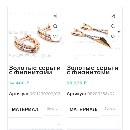
Золотые серьги
Золотые серьги
с фианитами
с фианитами
585 пробы 1.92
585 пробы 3.37
грамма
грамма
14 400
₽
25 275
₽
Артикул:
0511239202/03
Артикул:
05203283/02
МАТЕРИАЛ
Золото
МАТЕРИАЛ
Золото
ЦВЕТ МЕТАЛЛА
Красный
ЦВЕТ МЕТАЛЛА
Красный