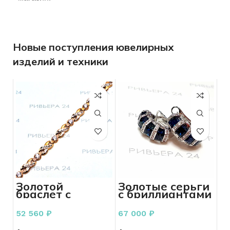
Новые поступления ювелирных
изделий и техники
Золотой
Золотые серьги
браслет с
с бриллиантами
фианитами 585
585 пробы 7.94
проба 6.57
грамм
52 560
₽
67 000
₽
грамм 19 см