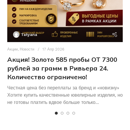
см
Женщинам
ДЛЯ КОГО
Ак
П
Tatyana
Новое
СОСТОЯНИЕ
Д
п
Акции
,
Новости
17 Апр 2026
Другое
ПЛЕТЕНИЕ
и
Акция! Золото 585 пробы ОТ 7300
рублей за грамм в Ривьера 24.
Количество ограничено!
Честная цена без переплаты за бренд и «новизну»
Хотите купить качественные ювелирные изделия, но
не готовы платить вдвое больше только...