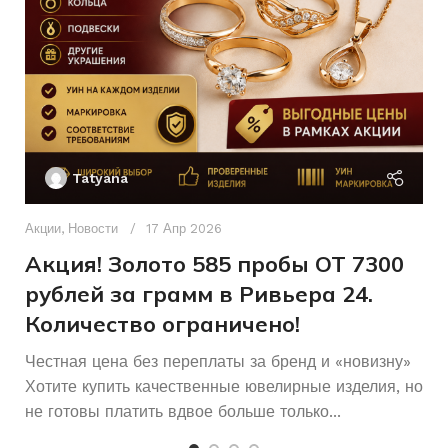
0,096
2/3
КОЛИЧЕСТВО КАМНЕЙ
Б/У
СОСТОЯНИЕ
Женщинам
ДЛЯ КОГО
Без бренда
Ак
БРЕНД
П
Б/У
СОСТОЯНИЕ
Tatyana
Женщинам
ДЛЯ КОГО
Д
Бриллиант
ВСТАВКА
п
Акции
,
Новости
17 Апр 2026
и
Акция! Золото 585 пробы ОТ 7300
рублей за грамм в Ривьера 24.
Количество ограничено!
Честная цена без переплаты за бренд и «новизну»
Хотите купить качественные ювелирные изделия, но
не готовы платить вдвое больше только...