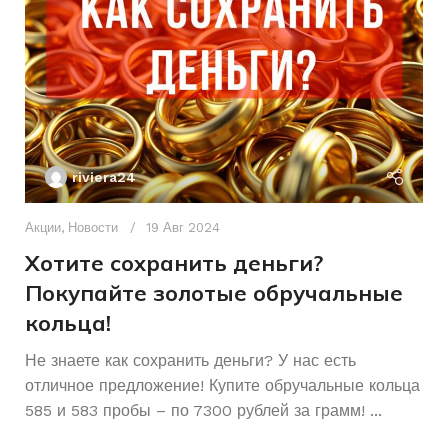
ПИТАНИЕ
Аккумуляторный
ПИТАНИЕ
От сети
СОСТОЯНИЕ
Б/У
riviera24
Акции
,
Новости
19 Авг 2024
Хотите сохранить деньги?
Покупайте золотые обручальные
кольца!
Ак
А
Не знаете как сохранить деньги? У нас есть
отличное предложение! Купите обручальные кольца
р
585 и 583 пробы – по 7300 рублей за грамм! ...
К