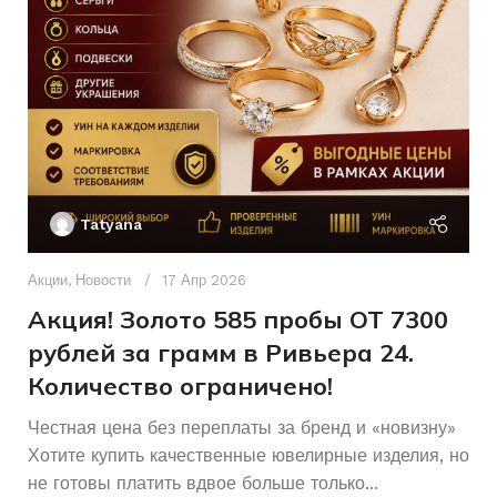
Женщинам
ДЛЯ КОГО
КОЛИЧЕСТВО КАМНЕЙ
5
КОЛИЧЕСТВО КАМНЕЙ
ХАРАКТЕРИСТИКА КАМН
16
РАЗМЕР КОЛЬЦА
Женщинам
Ак
ДЛЯ КОГО
П
Б/У
СОСТОЯНИЕ
Tatyana
Б/У
СОСТОЯНИЕ
Д
5брКр57-
п
ХАРАКТЕРИСТИКА КАМНЯ
Акции
,
Новости
17 Апр 2026
0,035
и
5/6
Акция! Золото 585 пробы ОТ 7300
рублей за грамм в Ривьера 24.
Количество ограничено!
Честная цена без переплаты за бренд и «новизну»
Хотите купить качественные ювелирные изделия, но
не готовы платить вдвое больше только...