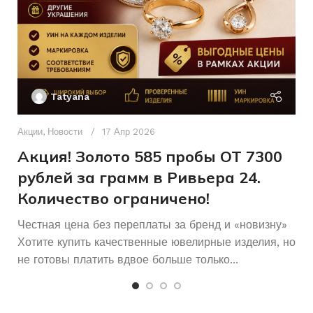
Б/У
19
СОСТОЯНИЕ
РАЗМЕР КОЛЬЦА
Без вставок
Женщинам
ВСТАВКА
ДЛЯ КОГО
Ак
П
Без
Б/У
КОЛИЧЕСТВО КАМНЕЙ
СОСТОЯНИЕ
Tatyana
камней
Д
п
Акции
,
Новости
17 Апр 2026
и
Акция! Золото 585 пробы ОТ 7300
рублей за грамм в Ривьера 24.
Количество ограничено!
Честная цена без переплаты за бренд и «новизну»
Хотите купить качественные ювелирные изделия, но
не готовы платить вдвое больше только...