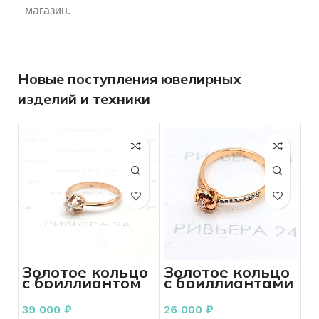
магазин.
Новые поступления ювелирных
изделий и техники
Золотое кольцо
Золотое кольцо
с бриллиантами
с бриллиантом
585 пробы 1.87
СССР 585 пробы
грамм 16 р-р
2,73 грамм
26 000
₽
39 000
₽