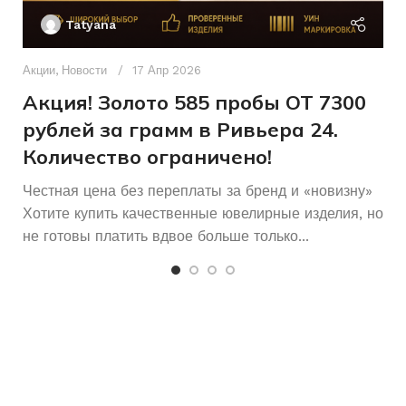
П
Б/У
СОСТОЯНИЕ
Tatyana
Д
п
Акции
,
Новости
17 Апр 2026
и
Акция! Золото 585 пробы ОТ 7300
рублей за грамм в Ривьера 24.
Количество ограничено!
Честная цена без переплаты за бренд и «новизну»
Хотите купить качественные ювелирные изделия, но
не готовы платить вдвое больше только...