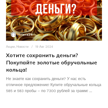
БРЕНД ИНСТРУМЕНТА
Toua
ПИТАНИЕ
От сети
riviera24
Акции
,
Новости
19 Авг 2024
Хотите сохранить деньги?
Покупайте золотые обручальные
кольца!
Ак
А
Не знаете как сохранить деньги? У нас есть
отличное предложение! Купите обручальные кольца
р
585 и 583 пробы – по 7300 рублей за грамм! ...
К
Ч