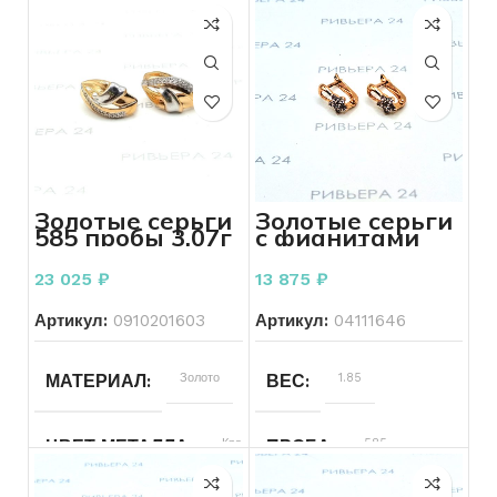
Золотые серьги
Золотые серьги
585 пробы 3,07г
с фианитами
585 проба 1.85
грамм
23 025
₽
13 875
₽
Артикул:
0910201603
Артикул:
04111646
МАТЕРИАЛ
Золото
ВЕС
1.85
ЦВЕТ МЕТАЛЛА
Красный
ПРОБА
585