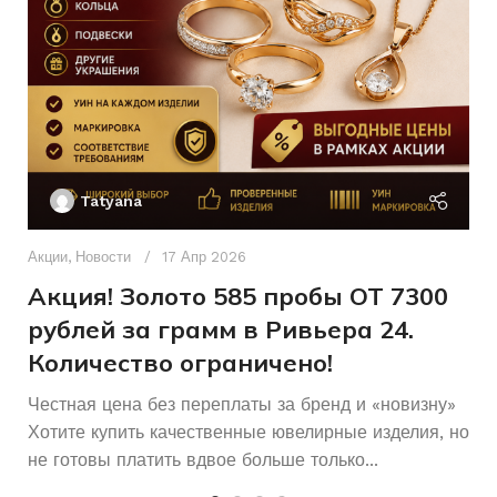
Б/У
СОСТОЯНИЕ
ХАРАКТЕРИСТИКА КАМН
Ак
П
Tatyana
Д
Женщинам
ДЛЯ КОГО
п
Акции
,
Новости
17 Апр 2026
и
Акция! Золото 585 пробы ОТ 7300
Б/У
СОСТОЯНИЕ
рублей за грамм в Ривьера 24.
Количество ограничено!
Честная цена без переплаты за бренд и «новизну»
Хотите купить качественные ювелирные изделия, но
не готовы платить вдвое больше только...