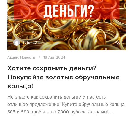
БРЕНД ИНСТРУМЕНТА
riviera24
Акции
,
Новости
19 Авг 2024
Хотите сохранить деньги?
Покупайте золотые обручальные
кольца!
Ак
А
Не знаете как сохранить деньги? У нас есть
отличное предложение! Купите обручальные кольца
р
585 и 583 пробы – по 7300 рублей за грамм! ...
К
Ч