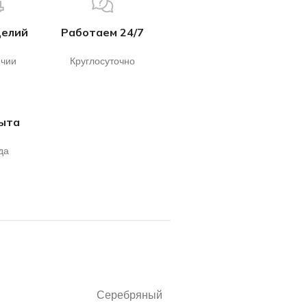
делий
Работаем 24/7
ичии
Круглосуточно
пыта
да
Серебряный