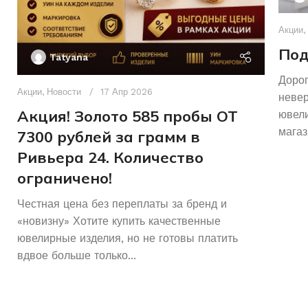
Акции
,
Под
Tatyana
Дорог
Акции
,
Новости
17 Апр 2026
неве
Акция! Золото 585 пробы ОТ
ювели
магаз
7300 рублей за грамм в
Ривьера 24. Количество
ограничено!
Честная цена без переплаты за бренд и
«новизну» Хотите купить качественные
ювелирные изделия, но не готовы платить
вдвое больше только...