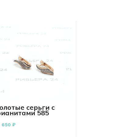
олотые серьги с
ианитами 585
робы 1,82 грамм
3 650
₽
В КОРЗИНУ