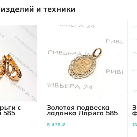
изделий и техники
рьги с
Золотая подвеска
З
 585
ладанка Лариса 585
ф
 грамм
пробы 0.73 грамма
п
5 475
₽
1
РЗИНУ
В КОРЗИНУ