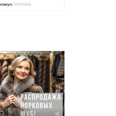
ртикул:
02101985
riviera24