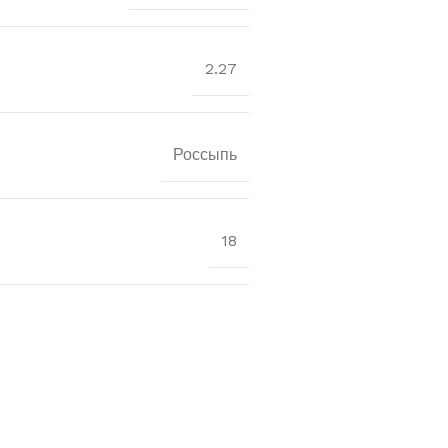
2.27
Россыпь
18