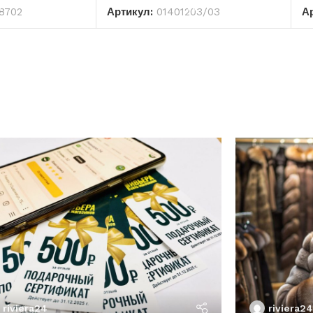
8702
Артикул:
01401203/03
А
riviera24
riviera24