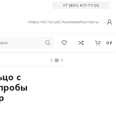
+7 (831) 417-77-22
Новости
Статьи
О Компании
Контакты
0
₽
ОБРУЧАЛЬНЫЕ
КОЛЬЦА С
КОЛЬЦА
БРИЛЛИАНТАМИ
ьцо с
 пробы
р