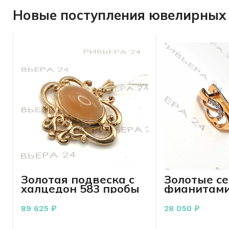
Новые поступления ювелирных 
Золотая подвеска с
Золотые се
халцедон 583 пробы
фианитами
11.95 грамма
пробы 3.74
89 625
₽
28 050
₽
В КОРЗИНУ
В КО