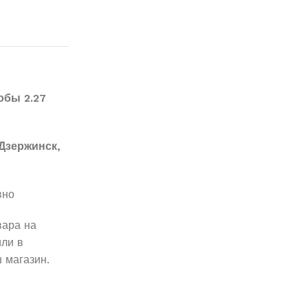
обы 2.27
Дзержинск,
вно
вара на
ли в
 магазин.