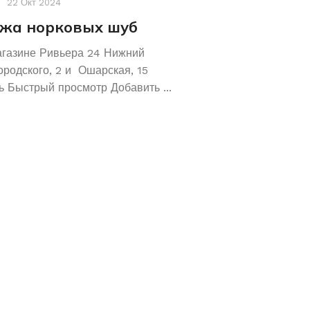
22 Окт 2024
Акции
,
Новости
19 Авг 2
жа норковых шуб
Хотите сохрани
Покупайте зол
агазине Ривьера 24 Нижний
обручальные ко
ородского, 2 и Ошарская, 15
 Быстрый просмотр Добавить ...
Не знаете как сохранит
отличное предложение!
кольца 585 и 583 пробы
грамм! ...