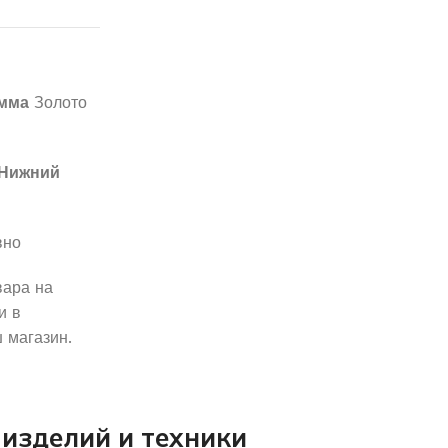
амма
Золото
Нижний
вно
вара на
и в
 магазин.
изделий и техники