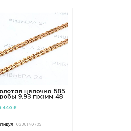
олотая цепочка 585
робы 9.93 грамм 48
м
9 440
₽
В КОРЗИНУ
ртикул:
0330140702