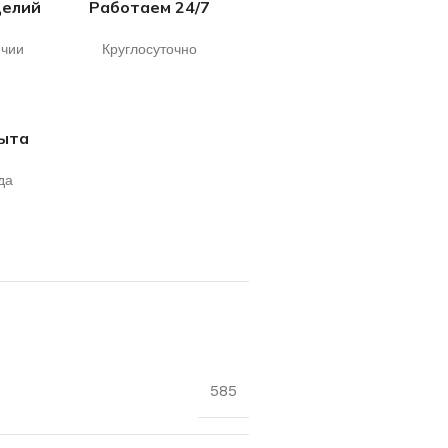
делий
Работаем 24/7
ичии
Круглосуточно
пыта
да
585