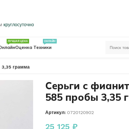
ем
круглосуточно
ЛУЧШАЯ ЦЕНА
ОНЛАЙН
Онлайн
Оценка Техники
 3,35 грамма
ЦА
ПЕЧАТКИ
КОЛЬЦА 583 ПРОБЫ
Серьги с фиани
585 пробы 3,35 
ОЛЬЦА
Артикул:
0720120902
25 125
₽