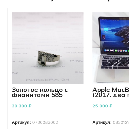
Золотое кольцо с
Apple MacB
фианитами 585
(2017, два
пробы
Thunderbolt
30 300
₽
25 000
₽
В КОРЗИНУ
В КО
Артикул:
0730083002
Артикул:
083012