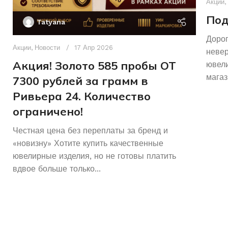
Акции
,
Под
Tatyana
Дорог
Акции
,
Новости
17 Апр 2026
неве
Акция! Золото 585 пробы ОТ
ювели
магаз
7300 рублей за грамм в
Ривьера 24. Количество
ограничено!
Честная цена без переплаты за бренд и
«новизну» Хотите купить качественные
ювелирные изделия, но не готовы платить
вдвое больше только...