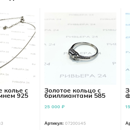
 колье с
Золотое кольцо с
З
мнем 925
бриллиантами 585
ф
0 грамма
пробы 1,80 грамма
п
25 000
₽
1
РЗИНУ
В КОРЗИНУ
33
Артикул:
07200545
А