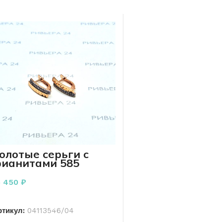
олотые серьги с
ианитами 585
роба 2.06 грамм
5 450
₽
В КОРЗИНУ
ртикул:
04113546/04