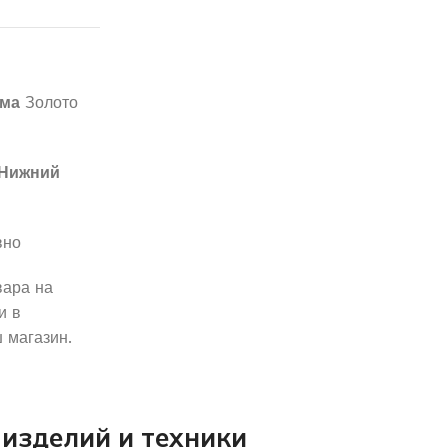
мма
Золото
Нижний
вно
вара на
и в
 магазин.
изделий и техники