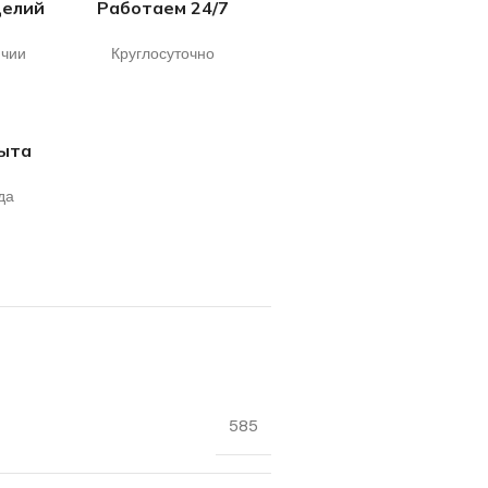
делий
Работаем 24/7
ичии
Круглосуточно
пыта
да
585