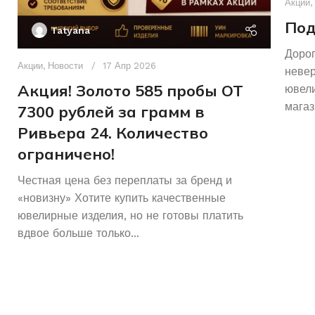
Акции
,
Под
Tatyana
Дорог
Акции
,
Новости
17 Апр 2026
неве
Акция! Золото 585 пробы ОТ
ювели
магаз
7300 рублей за грамм в
Ривьера 24. Количество
ограничено!
Честная цена без переплаты за бренд и
«новизну» Хотите купить качественные
ювелирные изделия, но не готовы платить
вдвое больше только...