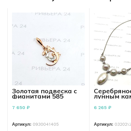
Золотая подвеска с
Серебряное
фианитами 585
лунным ка
пробы 1.02 грамм
пробы 17.9
45 см
7 650
₽
6 265
₽
В КОРЗИНУ
В КО
Артикул:
0930041405
Артикул:
032021