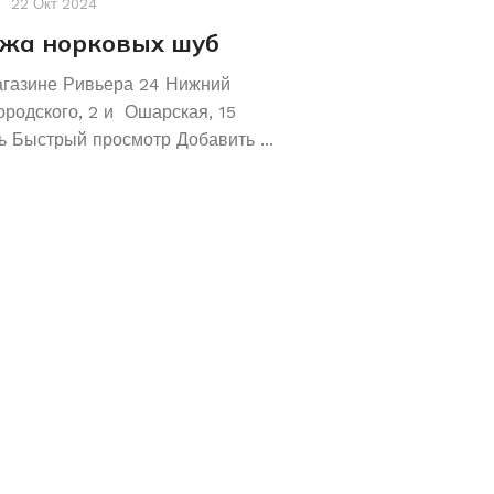
22 Окт 2024
Акции
,
Новости
19 Авг 2
жа норковых шуб
Хотите сохрани
Покупайте зол
агазине Ривьера 24 Нижний
обручальные ко
ородского, 2 и Ошарская, 15
 Быстрый просмотр Добавить ...
Не знаете как сохранит
отличное предложение!
кольца 585 и 583 пробы
грамм! ...