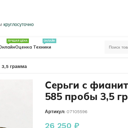
ем
круглосуточно
ЛУЧШАЯ ЦЕНА
ОНЛАЙН
Онлайн
Оценка Техники
 3,5 грамма
ЦА
ПЕЧАТКИ
КОЛЬЦА 583 ПРОБЫ
Серьги с фиани
585 пробы 3,5 г
ОЛЬЦА
Артикул:
07105596
26 250
₽