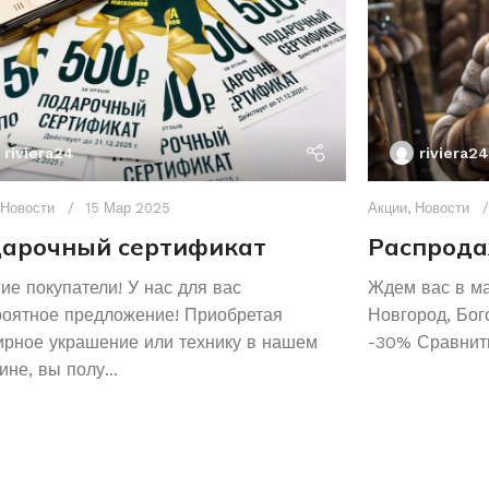
riviera24
riviera24
Новости
15 Мар 2025
Акции
,
Новости
арочный сертификат
Распрода
ие покупатели! У нас для вас
Ждем вас в м
роятное предложение! Приобретая
Новгород, Бог
рное украшение или технику в нашем
-30% Сравнить
ине, вы полу...