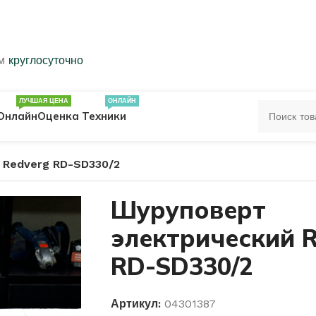
ем
круглосуточно
ЛУЧШАЯ ЦЕНА
ОНЛАЙН
Онлайн
Оценка Техники
 Redverg RD-SD330/2
ЦА
ПЕЧАТКИ
КОЛЬЦА 583 ПРОБЫ
Шуруповерт
электрический R
ОЛЬЦА
RD-SD330/2
Артикул:
04301387