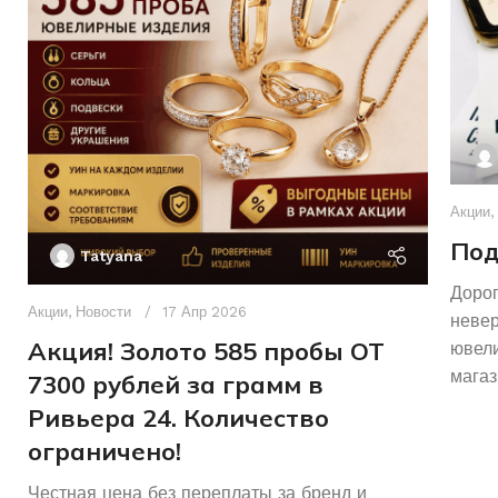
Акции
,
Под
Tatyana
Дорог
Акции
,
Новости
17 Апр 2026
неве
Акция! Золото 585 пробы ОТ
ювели
магаз
7300 рублей за грамм в
Ривьера 24. Количество
ограничено!
Честная цена без переплаты за бренд и