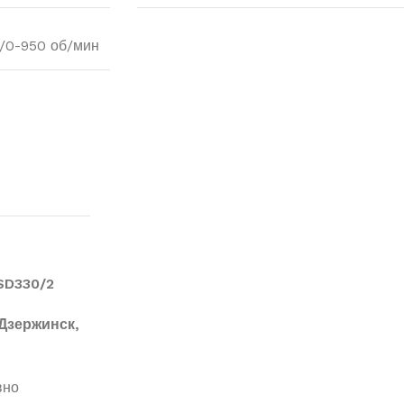
/0-950 об/мин
SD330/2
Дзержинск,
вно