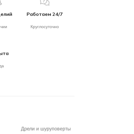
делий
Работаем 24/7
ичии
Круглосуточно
пыта
да
Дрели и шуруповерты