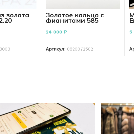
з золота
Золотое кольцо с
М
2.20
фианитами 585
E
ба
пробы 3.20 грамм
5
24 000
₽
5
РЗИНУ
В КОРЗИНУ
8003
Артикул:
0820072502
А