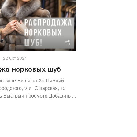
riviera24
22 Окт 2024
Акции
,
Новости
19 Авг 2
жа норковых шуб
Хотите сохрани
Покупайте зол
агазине Ривьера 24 Нижний
обручальные ко
ородского, 2 и Ошарская, 15
 Быстрый просмотр Добавить ...
Не знаете как сохранит
отличное предложение!
кольца 585 и 583 пробы
грамм! ...