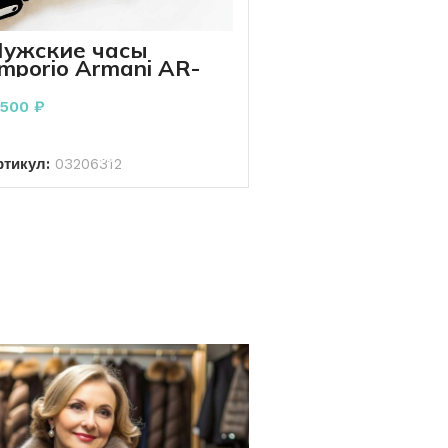
ужские часы
mporio Armani AR-
858
 500
₽
В КОРЗИНУ
ртикул:
03206312