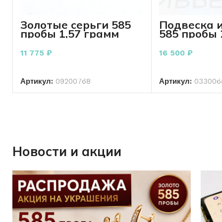
Золотые серьги 585
Подвеска и
пробы 1,57 грамм
585 пробы 
грамма ры
11 775
₽
16 500
₽
В КОРЗИНУ
В КО
Артикул:
09200768
Артикул:
033006
Новости и акции