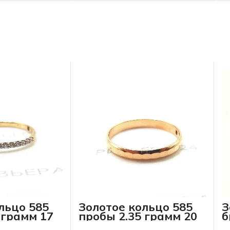
льцо 585
Золотое кольцо 585
З
 грамм 17
пробы 2.35 грамм 20
б
р-р
п