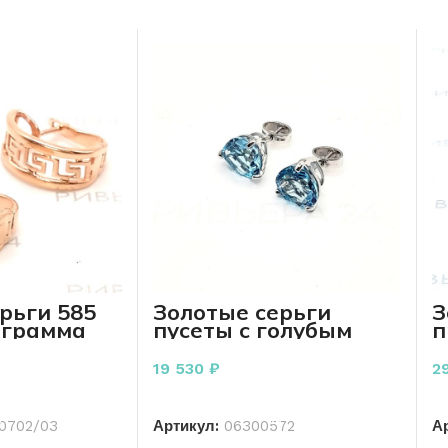
рьги 585
Золотые серьги
З
 грамма
пусеты с голубым
п
топазом 585 пробы
2.79 грамм
19 530
₽
2
РЗИНУ
В КОРЗИНУ
0702/03
Артикул:
06300572
А