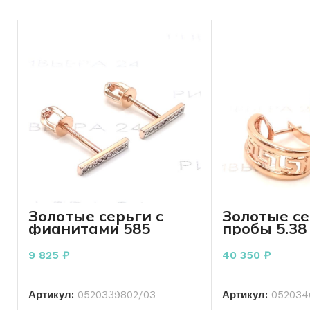
онлайн!
Золотые серьги с
Золотые се
фианитами 585
пробы 5.38
пробы 1.31 грамма
9 825
₽
40 350
₽
В КОРЗИНУ
В КО
Артикул:
0520339802/03
Артикул:
052034