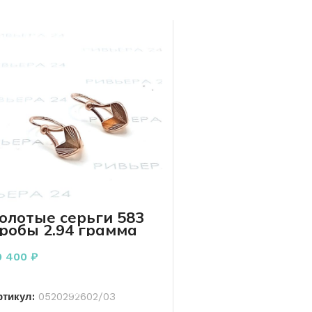
олотые серьги 583
робы 2.94 грамма
9 400
₽
В КОРЗИНУ
ртикул:
0520292602/03