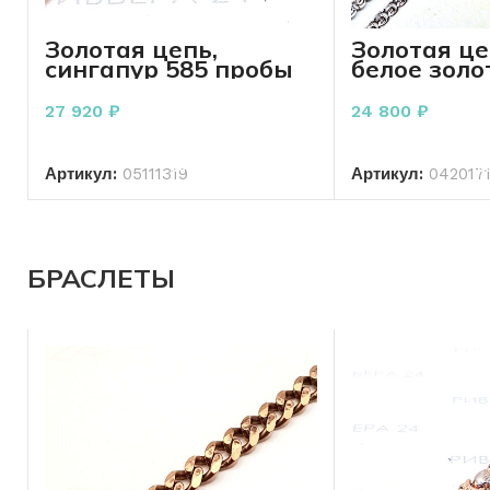
Золотая цепь,
Золотая ц
сингапур 585 пробы
белое золо
3.49 грамма
проба 3.10
см
27 920
₽
24 800
₽
В КОРЗИНУ
В КО
Артикул:
05111319
Артикул:
042017
БРАСЛЕТЫ