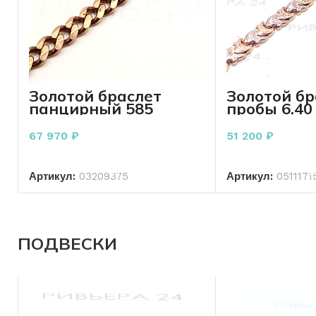
Золотой браслет
Золотой бр
панцирный 585
пробы 6.40
пробы 9.71 грамм 22
см.
67 970
₽
51 200
₽
В КОРЗИНУ
В КО
Артикул:
03209375
Артикул:
0511171
ПОДВЕСКИ