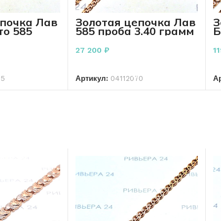
епочка Лав
Золотая цепочка Лав
З
то 585
585 проба 3.40 грамм
Б
 грамм 45
50 см
1
27 200
₽
1
РЗИНУ
В КОРЗИНУ
15
Артикул:
04112070
А