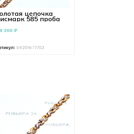
олотая цепочка
исмарк 585 проба
4.90 грамм 50 см
19 200
₽
В КОРЗИНУ
ртикул:
04201677/03