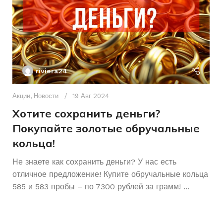
БРЕНД ИНСТРУМЕНТА
riviera24
Акции
,
Новости
19 Авг 2024
Хотите сохранить деньги?
Покупайте золотые обручальные
кольца!
Ак
А
Не знаете как сохранить деньги? У нас есть
отличное предложение! Купите обручальные кольца
р
585 и 583 пробы – по 7300 рублей за грамм! ...
К
Ч