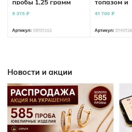
пробы 1,25 грамм
топазом и
18.5 р-р
фианитами
пробы 5.56
9 375
₽
41 700
₽
В КОРЗИНУ
В КО
Артикул:
09101252
Артикул:
014012
Новости и акции