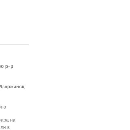
60 р-р
Дзержинск,
вно
вара на
ли в