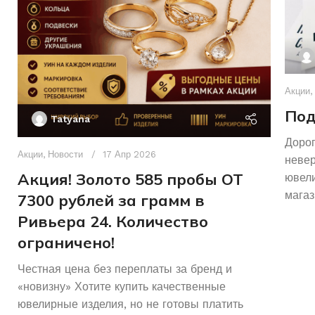
Акции
,
Под
Tatyana
Дорог
Акции
,
Новости
17 Апр 2026
неве
Акция! Золото 585 пробы ОТ
ювели
магаз
7300 рублей за грамм в
Ривьера 24. Количество
ограничено!
Честная цена без переплаты за бренд и
«новизну» Хотите купить качественные
ювелирные изделия, но не готовы платить