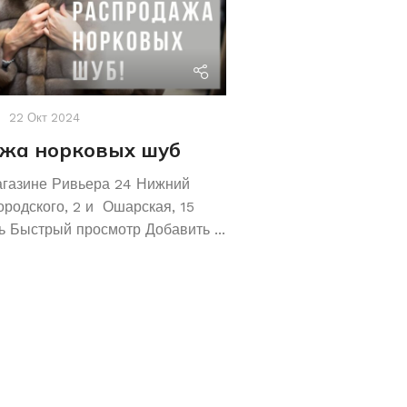
riviera24
22 Окт 2024
Акции
,
Новости
19 Авг 2
жа норковых шуб
Хотите сохрани
Покупайте зол
агазине Ривьера 24 Нижний
обручальные ко
ородского, 2 и Ошарская, 15
 Быстрый просмотр Добавить ...
Не знаете как сохранит
отличное предложение!
кольца 585 и 583 пробы
грамм! ...