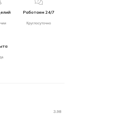
делий
Работаем 24/7
ичии
Круглосуточно
пыта
да
3.98