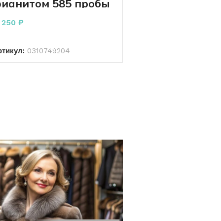
ианитом 585 пробы
.50 грамма 16.5 р
1 250
₽
В КОРЗИНУ
ртикул:
0310749204