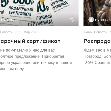
riviera24
riviera24
Новости
15 Мар 2025
Акции
,
Новости
арочный сертификат
Распрода
ие покупатели! У нас для вас
Ждем вас в м
роятное предложение! Приобретая
Новгород, Бог
рное украшение или технику в нашем
-30% Сравнить
ине, вы полу...