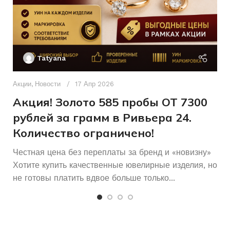
Женщинам
ДЛЯ КОГО
КОЛИЧЕСТВО КАМНЕЙ
Ак
П
Б/У
СОСТОЯНИЕ
Tatyana
Женщинам
ДЛЯ КОГО
Д
п
Акции
,
Новости
17 Апр 2026
и
Акция! Золото 585 пробы ОТ 7300
рублей за грамм в Ривьера 24.
Количество ограничено!
Честная цена без переплаты за бренд и «новизну»
Хотите купить качественные ювелирные изделия, но
не готовы платить вдвое больше только...