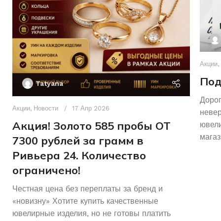
Акции
,
Под
Tatyana
Дорог
Акции
,
Новости
17 Апр 2026
неве
Акция! Золото 585 пробы ОТ
ювели
магаз
7300 рублей за грамм в
Ривьера 24. Количество
ограничено!
Честная цена без переплаты за бренд и
«новизну» Хотите купить качественные
ювелирные изделия, но не готовы платить