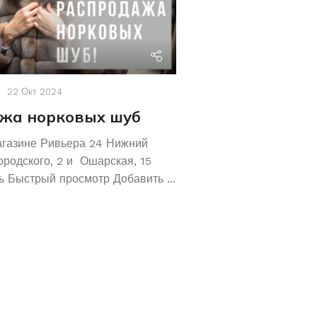
riviera24
22 Окт 2024
Акции
,
Новости
19 Авг 2
жа норковых шуб
Хотите сохрани
Покупайте зол
агазине Ривьера 24 Нижний
обручальные ко
ородского, 2 и Ошарская, 15
 Быстрый просмотр Добавить ...
Не знаете как сохранит
отличное предложение!
кольца 585 и 583 пробы
грамм! ...