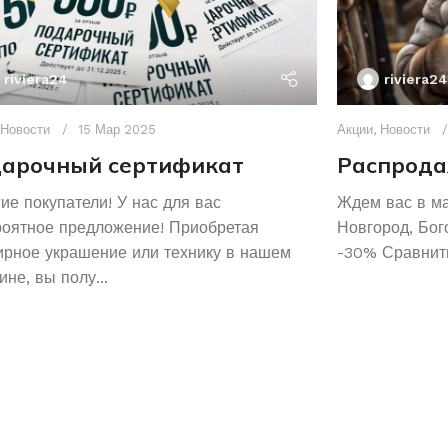
riviera24
riviera24
Новости
15 Мар 2025
Акции
,
Новости
арочный сертификат
Распрода
ие покупатели! У нас для вас
Ждем вас в м
роятное предложение! Приобретая
Новгород, Бог
рное украшение или технику в нашем
-30% Сравнить
ине, вы полу...