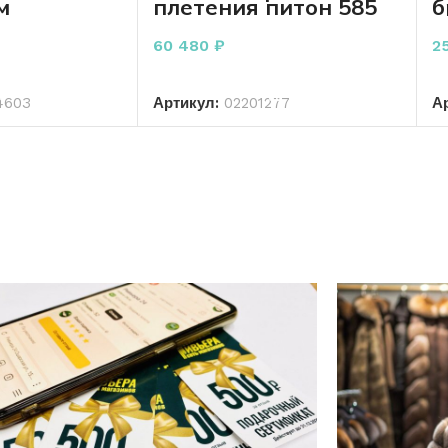
м
плетения питон 585
б
пробы 7,56 грамм 24
п
см
60 480
₽
2
РЗИНУ
В КОРЗИНУ
4603
Артикул:
02201277
А