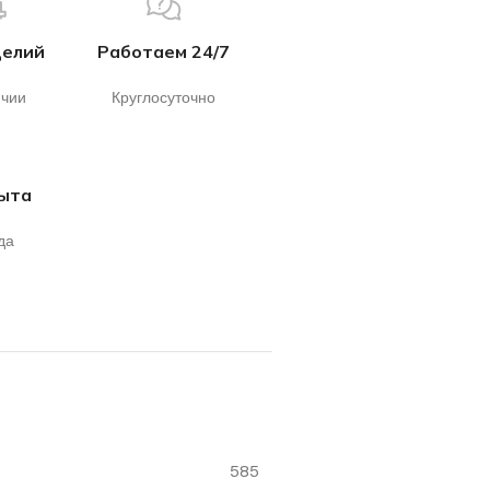
делий
Работаем 24/7
ичии
Круглосуточно
пыта
да
585