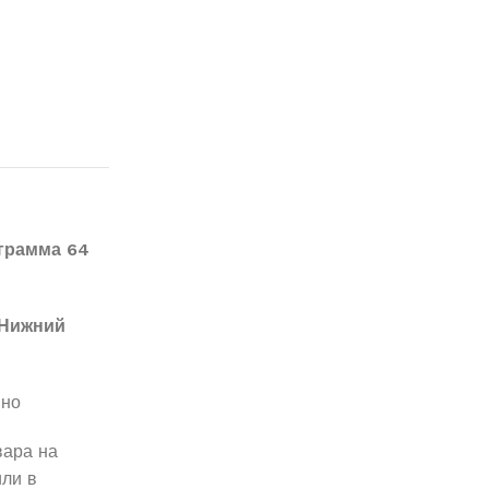
 грамма 64
Нижний
вно
вара на
ли в