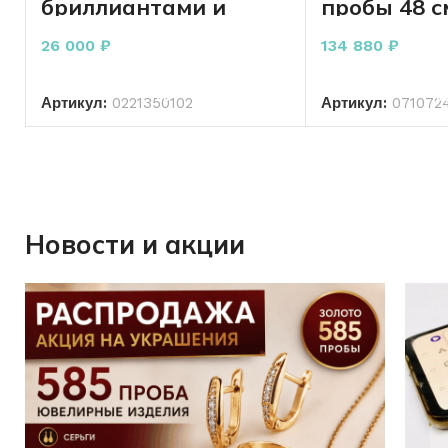
бриллиантами и
пробы 48 с
жемчугом 585 пробы
2,86 грамм
26 000
₽
134 880
₽
В КОРЗИНУ
В КО
Артикул:
0221350102
Артикул:
071072
Новости и акции