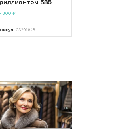
риллиантом 585
робы 1.55 грамм
5 000
₽
В КОРЗИНУ
ртикул:
03201628