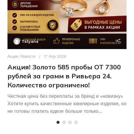
Женщинам
ДЛЯ КОГО
ХАРАКТЕРИСТИКА КАМН
Б/У
СОСТОЯНИЕ
15,5
РАЗМЕР КОЛЬЦА
Ак
П
Женщинам
ДЛЯ КОГО
Tatyana
Д
п
Акции
,
Новости
17 Апр 2026
Б/У
СОСТОЯНИЕ
и
Акция! Золото 585 пробы ОТ 7300
рублей за грамм в Ривьера 24.
Количество ограничено!
Честная цена без переплаты за бренд и «новизну»
Хотите купить качественные ювелирные изделия, но
не готовы платить вдвое больше только...