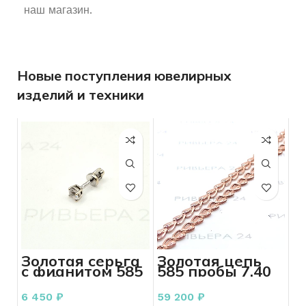
наш магазин.
Новые поступления ювелирных
изделий и техники
Золотая серьга
Золотая цепь
с фианитом 585
585 пробы 7.40
пробы 0.86
грамма
грамм
6 450
₽
59 200
₽