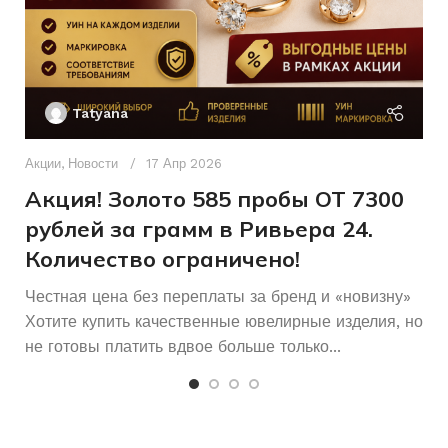
3/5А,
60Кр57-
0,271
3/5А
Женщинам
Ак
ДЛЯ КОГО
П
Женщинам
ДЛЯ КОГО
Tatyana
Б/У
СОСТОЯНИЕ
Д
п
Акции
,
Новости
17 Апр 2026
Б/У
СОСТОЯНИЕ
и
Акция! Золото 585 пробы ОТ 7300
рублей за грамм в Ривьера 24.
Количество ограничено!
Честная цена без переплаты за бренд и «новизну»
Хотите купить качественные ювелирные изделия, но
не готовы платить вдвое больше только...