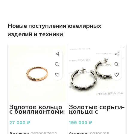
Новые поступления ювелирных
изделий и техники
Золотое кольцо
Золотые серьги-
с бриллиантами
кольца с
585 пробы 1.46
бриллиантами
грамм р.17,5
750 пробы 2см
27 000
₽
195 000
₽
Артикул:
0620057602
Артикул:
03100215