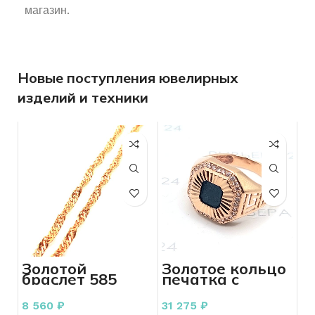
магазин.
Новые поступления ювелирных
изделий и техники
Золотой
Золотое кольцо
браслет 585
печатка с
пробы 1.07
агатом 585
грамма 18 р
пробы 4.17
8 560
₽
31 275
₽
грамм