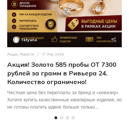
18,5
РАЗМЕР БРАСЛЕТА
Без бренда
БРЕНД
Женщинам
ДЛЯ КОГО
Ак
КОЛИЧЕСТВО КАМНЕЙ
П
Б/У
СОСТОЯНИЕ
Tatyana
Женщинам
ДЛЯ КОГО
Д
п
Акции
,
Новости
17 Апр 2026
и
Акция! Золото 585 пробы ОТ 7300
рублей за грамм в Ривьера 24.
Количество ограничено!
Честная цена без переплаты за бренд и «новизну»
Хотите купить качественные ювелирные изделия, но
не готовы платить вдвое больше только...