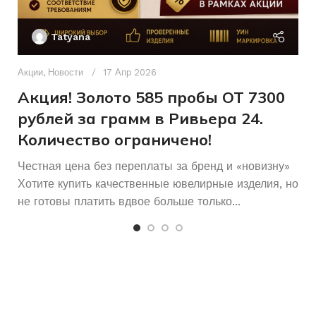
Ак
П
Женщинам
Без бренда
ДЛЯ КОГО
БРЕНД
Tatyana
Д
п
Акции
,
Новости
17 Апр 2026
и
Акция! Золото 585 пробы ОТ 7300
рублей за грамм в Ривьера 24.
Количество ограничено!
Честная цена без переплаты за бренд и «новизну»
Хотите купить качественные ювелирные изделия, но
не готовы платить вдвое больше только...