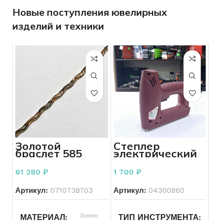
Новые поступления ювелирных
изделий и техники
Золотой
Степлер
браслет 585
электрический
пробы 7,66
Redverg RD-ES
грамма
53
61 280
₽
1 700
₽
Артикул:
0710738703
Артикул:
04300860
Золото
Эл
МАТЕРИАЛ
ТИП ИНСТРУМЕНТА