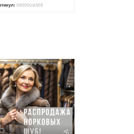
ртикул:
0920009305
riviera24