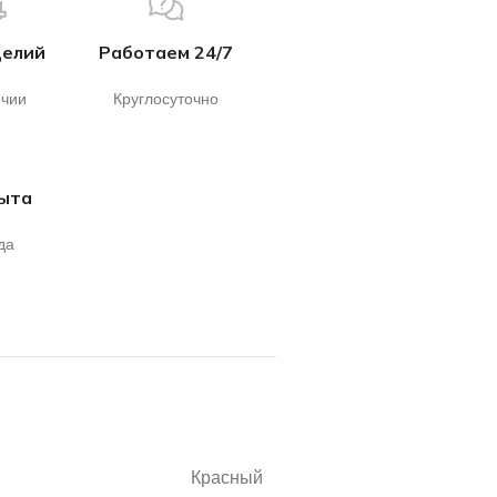
делий
Работаем 24/7
ичии
Круглосуточно
пыта
да
Красный