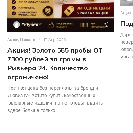
Акции
,
Под
Tatyana
Дорог
Акции
,
Новости
17 Апр 2026
неве
Акция! Золото 585 пробы ОТ
ювели
магаз
7300 рублей за грамм в
Ривьера 24. Количество
ограничено!
Честная цена без переплаты за бренд и
«новизну» Хотите купить качественные
ювелирные изделия, но не готовы платить
вдвое больше только...