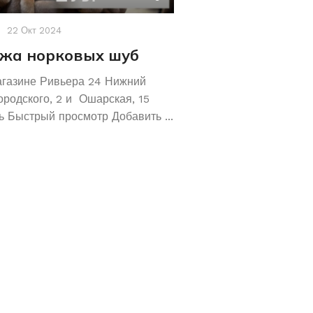
22 Окт 2024
Акции
,
Новости
19 Авг 2
жа норковых шуб
Хотите сохрани
Покупайте зол
агазине Ривьера 24 Нижний
обручальные ко
ородского, 2 и Ошарская, 15
 Быстрый просмотр Добавить ...
Не знаете как сохранит
отличное предложение!
кольца 585 и 583 пробы
грамм! ...