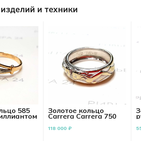
изделий и техники
льцо 585
Золотое кольцо
З
риллиантом
Carrera Carrera 750
р
 3.57 грамм
пробы 6.52 грамм
9
118 000
₽
5
РЗИНУ
В КОРЗИНУ