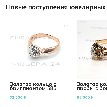
Новые поступления ювелирных 
Золотое кольцо с
Золотое ко
бриллиантом 585
пробы с б
пробы 2.67 грамма
0.24 карат
32 000
₽
65 000
₽
В КОРЗИНУ
В КО