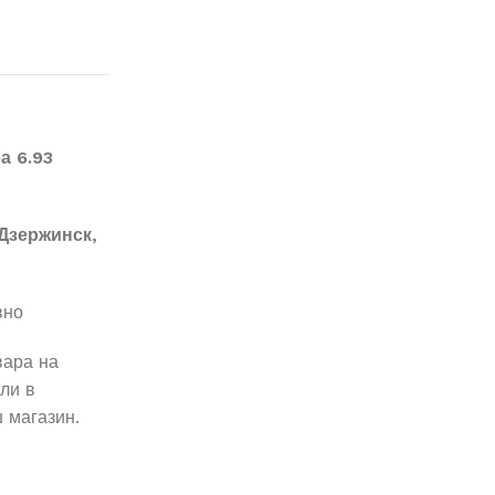
а 6.93
Дзержинск,
вно
вара на
ли в
 магазин.