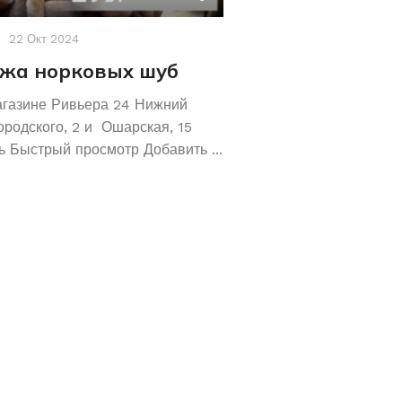
22 Окт 2024
Акции
,
Новости
19 Авг 2
жа норковых шуб
Хотите сохрани
Покупайте зол
агазине Ривьера 24 Нижний
обручальные ко
ородского, 2 и Ошарская, 15
 Быстрый просмотр Добавить ...
Не знаете как сохранит
отличное предложение!
кольца 585 и 583 пробы
грамм! ...