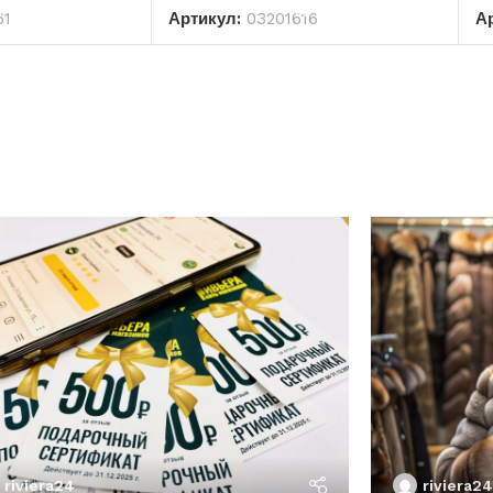
61
Артикул:
03201616
А
riviera24
riviera24