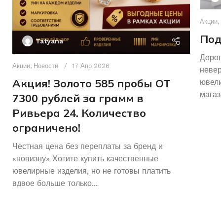
Акции
,
Под
Tatyana
Дорог
Акции
,
Новости
17 Апр 2026
неве
Акция! Золото 585 пробы ОТ
ювели
магаз
7300 рублей за грамм в
Ривьера 24. Количество
ограничено!
Честная цена без переплаты за бренд и
«новизну» Хотите купить качественные
ювелирные изделия, но не готовы платить
вдвое больше только...