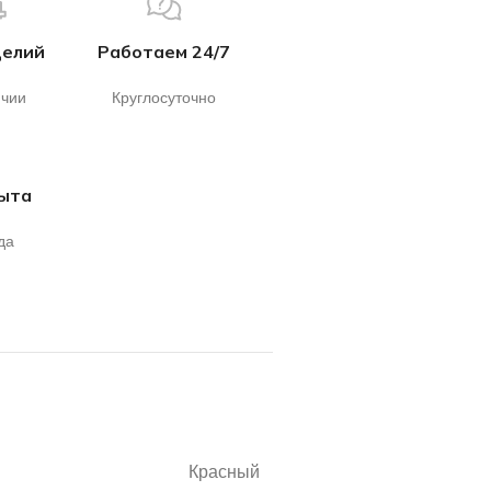
делий
Работаем 24/7
ичии
Круглосуточно
пыта
да
Красный