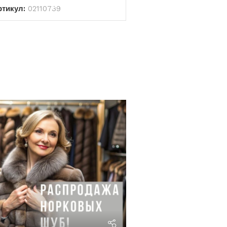
ртикул:
02110739
riviera24