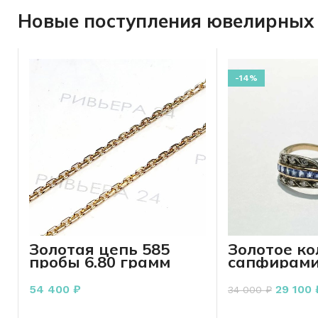
Новые поступления ювелирных 
-14%
Золотая цепь 585
Золотое ко
пробы 6.80 грамм
сапфирами
бриллиант
пробы 2,91
54 400
₽
29 100
34 000
₽
В КОРЗИНУ
В КО