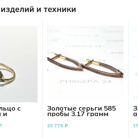
изделий и техники
льцо с
Золотые серьги 585
З
 и
пробы 3.17 грамм
а
ами 585
ф
 грамма
п
₽
23 775
₽
1
р
РЗИНУ
В КОРЗИНУ