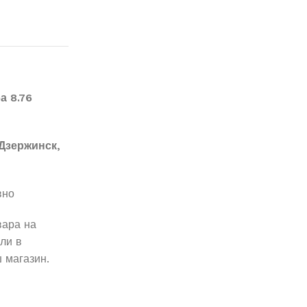
а 8.76
Дзержинск,
вно
вара на
ли в
 магазин.