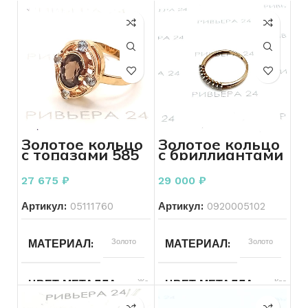
Золотое кольцо
Золотое кольцо
с топазами 585
с бриллиантами
пробы 3.69
585 проба 1.93
грамма
грамм
27 675
₽
29 000
₽
Артикул:
05111760
Артикул:
0920005102
Золото
Золото
МАТЕРИАЛ
МАТЕРИАЛ
Желтый
Красный
ЦВЕТ МЕТАЛЛА
ЦВЕТ МЕТАЛЛА