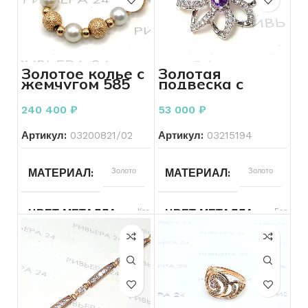
Золотое колье с
Золотая
жемчугом 585
подвеска с
пробы 30.05
бриллиантами
грамма 47 см
585 пробы 3.70
240 400
₽
53 000
₽
грамм
Артикул:
03200821/02
Артикул:
03215194
Золото
Золото
МАТЕРИАЛ
МАТЕРИАЛ
Красный
Белый
ЦВЕТ МЕТАЛЛА
ЦВЕТ МЕТАЛЛА
585
585
ПРОБА
ПРОБА
Россыпь
3.70
КОЛИЧЕСТВО КАМНЕЙ
ВЕС