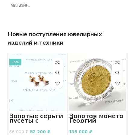
магазин.
Новые поступления ювелирных
изделий и техники
-5%
Золотые серьги
Золотая монета
пусеты с
Георгий
фианитами 585
Победоносец
проба 0.90
999 пробы 7.79
53 200
₽
135 000
₽
56 000
₽
грамм
грамма 2007 г.