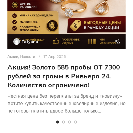
Для всех
ДЛЯ КОГО
Белый
ЦВЕТ МЕТАЛЛА
Б/У
СОСТОЯНИЕ
Без бренда
БРЕНД
Ак
П
КОЛИЧЕСТВО КАМНЕЙ
Tatyana
Д
п
Акции
,
Новости
17 Апр 2026
17,5
РАЗМЕР КОЛЬЦА
и
Акция! Золото 585 пробы ОТ 7300
рублей за грамм в Ривьера 24.
Женщинам
ДЛЯ КОГО
Количество ограничено!
Честная цена без переплаты за бренд и «новизну»
Хотите купить качественные ювелирные изделия, но
не готовы платить вдвое больше только...