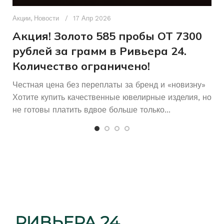
Д
п
Акции
,
Новости
17 Апр 2026
и
Акция! Золото 585 пробы ОТ 7300
рублей за грамм в Ривьера 24.
Количество ограничено!
Честная цена без переплаты за бренд и «новизну»
Хотите купить качественные ювелирные изделия, но
не готовы платить вдвое больше только...