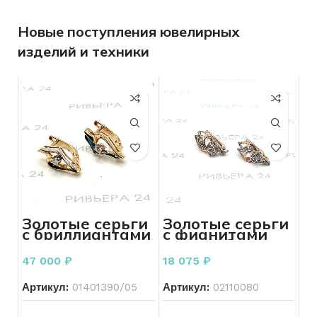
Новые поступления ювелирных
изделий и техники
Золотые серьги
Золотые серьги
с бриллиантами
с фианитами
585 пробы 3.47
585 пробы 2,41
грамма
грамм
47 000
₽
18 075
₽
Артикул:
01401390/05
Артикул:
02110080