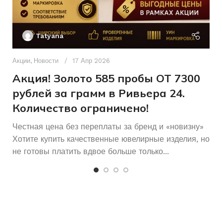
СОСТОЯНИЕ
18
РАЗМЕР КОЛЬЦА
Ак
П
Женщинам
ДЛЯ КОГО
Tatyana
Д
п
Акции
,
Новости
17 Апр 2026
Б/У
СОСТОЯНИЕ
и
Акция! Золото 585 пробы ОТ 7300
рублей за грамм в Ривьера 24.
Количество ограничено!
Честная цена без переплаты за бренд и «новизну»
Хотите купить качественные ювелирные изделия, но
не готовы платить вдвое больше только...