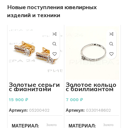
Новые поступления ювелирных
изделий и техники
Золотые серьги
Золотое кольцо
с фианитами
с бриллиантом
585 проба 2,12
585 пробы 0.71
грамм
грамм р.17,5
15 900
₽
7 000
₽
Артикул:
05200402
Артикул:
0330148602
Золото
Золото
МАТЕРИАЛ
МАТЕРИАЛ