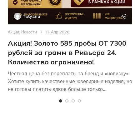
Ак
П
Tatyana
Д
16,5
РАЗМЕР КОЛЬЦА
п
Акции
,
Новости
17 Апр 2026
и
Акция! Золото 585 пробы ОТ 7300
Женщинам
ДЛЯ КОГО
рублей за грамм в Ривьера 24.
Количество ограничено!
Б/У
СОСТОЯНИЕ
Честная цена без переплаты за бренд и «новизну»
Хотите купить качественные ювелирные изделия, но
не готовы платить вдвое больше только...