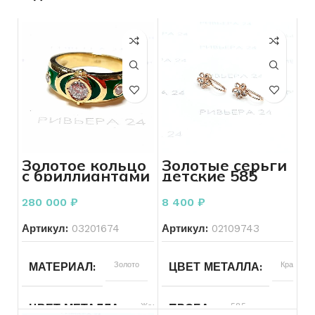
Золотое кольцо
Золотые серьги
с бриллиантами
детские 585
585 пробы 13.11
пробы 1,12
грамм
грамм
280 000
₽
8 400
₽
Артикул:
03201674
Артикул:
02109743
Золото
Красный
МАТЕРИАЛ
ЦВЕТ МЕТАЛЛА
Желтый
585
ЦВЕТ МЕТАЛЛА
ПРОБА