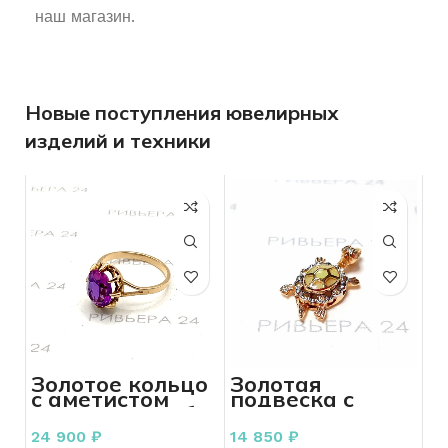
наш магазин.
Новые поступления ювелирных
изделий и техники
Золотое кольцо
Золотая
с аметистом
подвеска с
СССР 583 пробы
фианитами 585
3.32 грамма р.
пробы 1.98
24 900
₽
14 850
₽
18,5
грамм