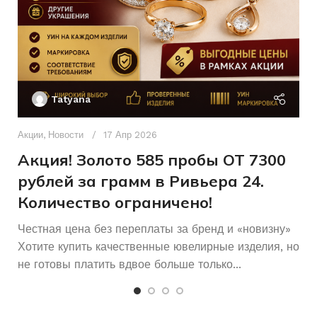
20Бр
ХАРАКТЕРИСТИКА КАМНЯ
Кр57-
0,60
5/7
Ак
23,5
РАЗМЕР КОЛЬЦА
П
Tatyana
Д
Б/У
СОСТОЯНИЕ
п
Акции
,
Новости
17 Апр 2026
и
Акция! Золото 585 пробы ОТ 7300
Мужчинам
ДЛЯ КОГО
рублей за грамм в Ривьера 24.
Количество ограничено!
Честная цена без переплаты за бренд и «новизну»
Хотите купить качественные ювелирные изделия, но
не готовы платить вдвое больше только...