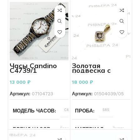
Часы Candino
Золотая
C4739/1
подвеска с
бриллиантами
585 пробы 1.43
13 000
₽
18 000
₽
грамма
Артикул:
07104723
Артикул:
01504039/05
C4739/1
585
МОДЕЛЬ ЧАСОВ
ПРОБА
Candino
Золото
БРЕНД ЧАСОВ
МАТЕРИАЛ