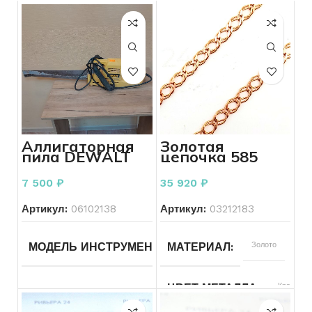
Аллигаторная
Золотая
пила DEWALT
цепочка 585
DW392
пробы 4.49
грамм 50 см.
7 500
₽
35 920
₽
Артикул:
06102138
Артикул:
03212183
DEWALT
Золото
МОДЕЛЬ ИНСТРУМЕНТА
МАТЕРИАЛ
DW392
Красный
ЦВЕТ МЕТАЛЛА
От сети
ПИТАНИЕ