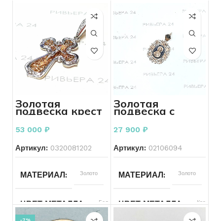
Золотая
Золотая
подвеска крест
подвеска с
с бриллиантами
эмалью 585
585 пробы 4.43
пробы 3,72
53 000
₽
27 900
₽
грамм
грамм
Артикул:
0320081202
Артикул:
02106094
Золото
Золото
МАТЕРИАЛ
МАТЕРИАЛ
Белый
Красный
ЦВЕТ МЕТАЛЛА
ЦВЕТ МЕТАЛЛА
-7%